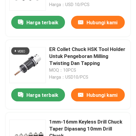
Harga：USD 10/PCS
Tentang kami
Harga terbaik
Hubungi kami
Tur Pabrik
ER Collet Chuck HSK Tool Holder
Kontrol kualitas
Untuk Pengeboran Milling
Twisting Dan Tapping
MOQ：10PCS
Hubungi kami
Harga：USD10/PCS
Permintaan Penawaran
Harga terbaik
Hubungi kami
Pemegang Alat BT
1mm-16mm Keyless Drill Chuck
Taper Dipasang 10mm Drill
Pemegang Alat SK
Chuck