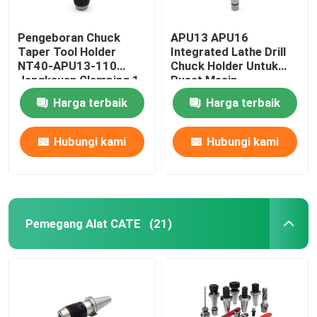
Pengeboran Chuck
APU13 APU16
Taper Tool Holder
Integrated Lathe Drill
NT40-APU13-110
Chuck Holder Untuk
Jangkauan Clamping 1-
Pusat Mesin
13
Harga terbaik
Harga terbaik
Hubungi kami
Hubungi kami
Pemegang Alat CATE
(21)