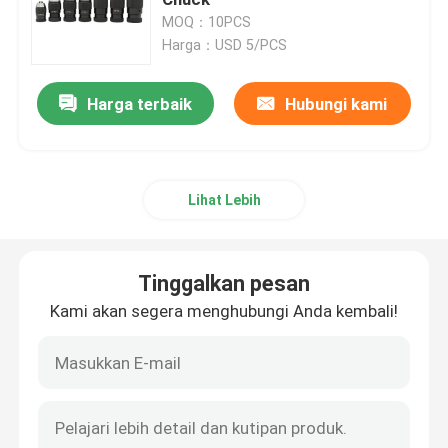
MOQ：10PCS
Harga：USD 5/PCS
Pemegang Alat NT
Harga terbaik
Hubungi kami
Pemegang Alat CATE
Pemegang Alat HSK
Lihat Lebih
UGD Collet
Tinggalkan pesan
Kunci kunci
Kami akan segera menghubungi Anda kembali!
Kancing Tarik CNC
Pusat Berputar