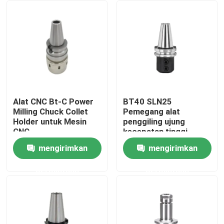
Alat CNC Bt-C Power
BT40 SLN25
Milling Chuck Collet
Pemegang alat
Holder untuk Mesin
penggiling ujung
CNC
kecepatan tinggi,
pemegang kunci sisi
mengirimkan
mengirimkan
20CrMnTi MAS403
Rumah
permintaan
permintaan
Produk
video