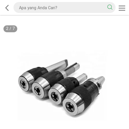
2
/
7