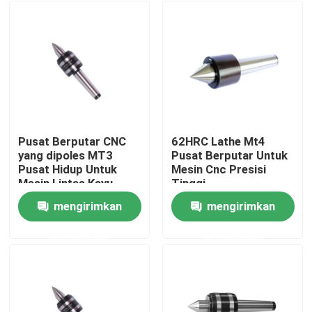
Pusat Berputar CNC
62HRC Lathe Mt4
yang dipoles MT3
Pusat Berputar Untuk
Pusat Hidup Untuk
Mesin Cnc Presisi
Mesin Lintas Kayu
Tinggi
mengirimkan
mengirimkan
Rumah
permintaan
permintaan
Produk
video