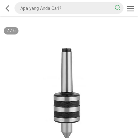
2
/
6