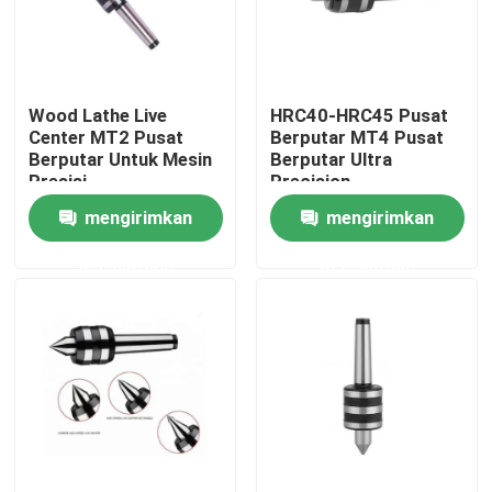
Tentang kami
Wood Lathe Live
HRC40-HRC45 Pusat
Tur Pabrik
Center MT2 Pusat
Berputar MT4 Pusat
Berputar Untuk Mesin
Berputar Ultra
Presisi
Precision
Kontrol kualitas
mengirimkan
mengirimkan
permintaan
permintaan
Hubungi kami
Permintaan Penawaran
Pemegang Alat BT
Pemegang Alat SK