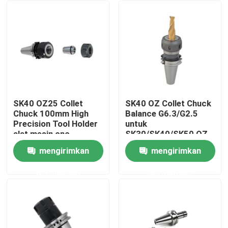
SK40 OZ25 Collet
SK40 OZ Collet Chuck
Chuck 100mm High
Balance G6.3/G2.5
Precision Tool Holder
untuk
alat mesin cnc
SK30/SK40/SK50 OZ
Series oz collet
mengirimkan
mengirimkan
clamping tool
Rumah
permintaan
permintaan
Produk
video