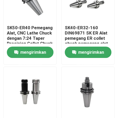
Tentang kami
SK50-ER40 Pemegang
SK40-ER32-160
Tur Pabrik
Alat, CNC Lathe Chuck
DIN69871 SK ER Alat
dengan 7:24 Taper
pemegang ER collet
Precision Collet Chuck
chuck pemegang alat
Kontrol kualitas
CNC Lathe Chuck
CNC
mengirimkan
mengirimkan
permintaan
permintaan
Hubungi kami
Permintaan Penawaran
Pemegang Alat BT
Pemegang Alat SK