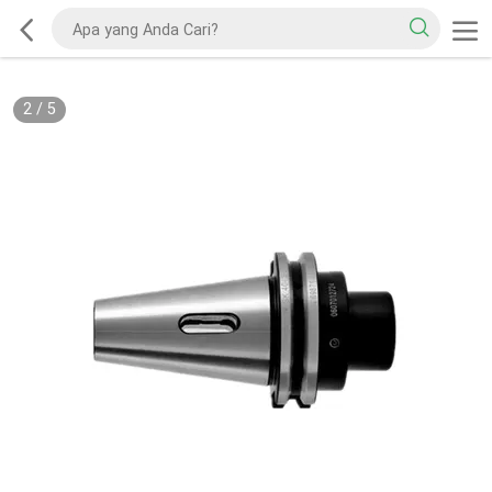
2
/
5