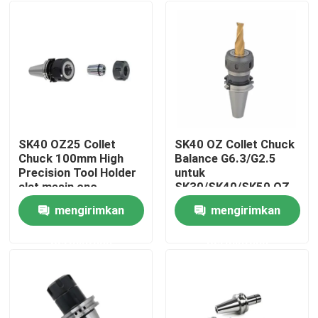
SK40 OZ25 Collet
SK40 OZ Collet Chuck
Chuck 100mm High
Balance G6.3/G2.5
Precision Tool Holder
untuk
alat mesin cnc
SK30/SK40/SK50 OZ
Series oz collet
mengirimkan
mengirimkan
clamping tool
Rumah
permintaan
permintaan
Produk
video