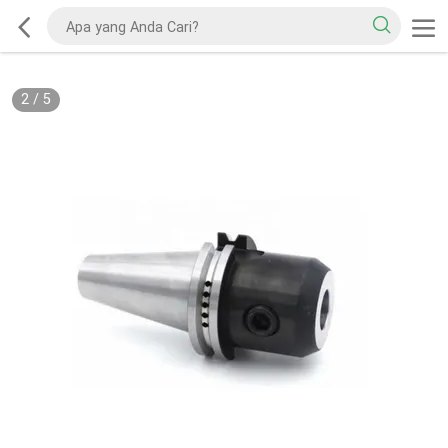
2
/
5