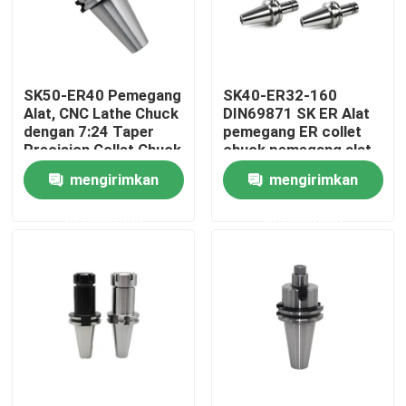
Tentang kami
SK50-ER40 Pemegang
SK40-ER32-160
Tur Pabrik
Alat, CNC Lathe Chuck
DIN69871 SK ER Alat
dengan 7:24 Taper
pemegang ER collet
Precision Collet Chuck
chuck pemegang alat
Kontrol kualitas
CNC Lathe Chuck
CNC
mengirimkan
mengirimkan
permintaan
permintaan
Hubungi kami
Permintaan Penawaran
Pemegang Alat BT
Pemegang Alat SK